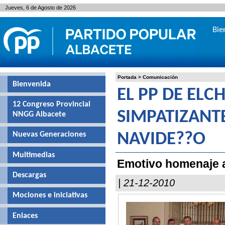
Jueves, 6 de Agosto de 2026
Bie
Portada
>
Comunicación
Bienvenida
EL PP DE ELCH
12 Congreso Provincial
SIMPATIZANT
NNGG Albacete
Nuevas Generaciones
NAVIDE??O
Multimedias
Emotivo homenaje al
Descargas
| 21-12-2010
Mociones e iniciativas
Enlaces