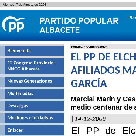
Viernes, 7 de Agosto de 2026
Bie
Portada
>
Comunicación
Bienvenida
EL PP DE ELC
12 Congreso Provincial
AFILIADOS M
NNGG Albacete
Nuevas Generaciones
GARCÍA
Multimedias
Marcial Marín y Ces
medio centenar de a
Descargas
| 14-12-2009
Mociones e iniciativas
El PP de Elc
Enlaces