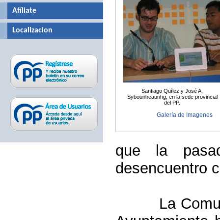
Afíliate
Localizacion
Santiago Quílez y José A.
Sybounheaunhg, en la sede provincial
del PP.
Galería de Imagenes
que la pasa
desencuentro c
La Comu