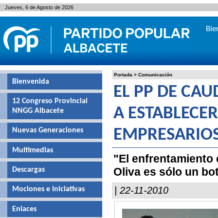
Jueves, 6 de Agosto de 2026
Bie
Portada
>
Comunicación
Bienvenida
EL PP DE CAU
12 Congreso Provincial
A ESTABLECE
NNGG Albacete
Nuevas Generaciones
EMPRESARIOS
Multimedias
"El enfrentamiento
Oliva es sólo un b
Descargas
| 22-11-2010
Mociones e iniciativas
Enlaces