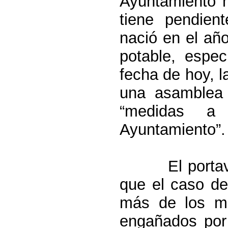
Ayuntamiento h
tiene pendien
nació en el añ
potable, espe
fecha de hoy,
l
una asamblea 
“medidas a
Ayuntamiento”.
El porta
que el caso d
más de los m
engañados por 