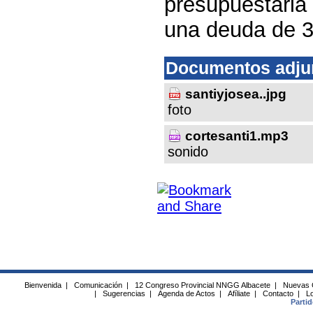
presupuestaria
una deuda de 3
Documentos adju
santiyjosea..jpg
foto
cortesanti1.mp3
sonido
Bienvenida
|
Comunicación
|
12 Congreso Provincial NNGG Albacete
|
Nuevas 
|
Sugerencias
|
Agenda de Actos
|
Afíliate
|
Contacto
|
Lo
Parti