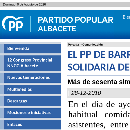
Domingo, 9 de Agosto de 2026
Bie
Portada
>
Comunicación
Bienvenida
EL PP DE BA
12 Congreso Provincial
SOLIDARIA D
NNGG Albacete
Nuevas Generaciones
Más de sesenta simp
Multimedias
| 28-12-2010
Descargas
En el día de aye
habitual comi
Mociones e iniciativas
asistentes, ent
Enlaces