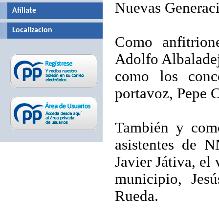
Nuevas Generaci
Afíliate
Localizacion
Como anfitrion
Adolfo Albaladej
como los conce
portavoz, Pepe Ca
También y como
asistentes de N
Javier Játiva, el
municipio, Jesú
Rueda.