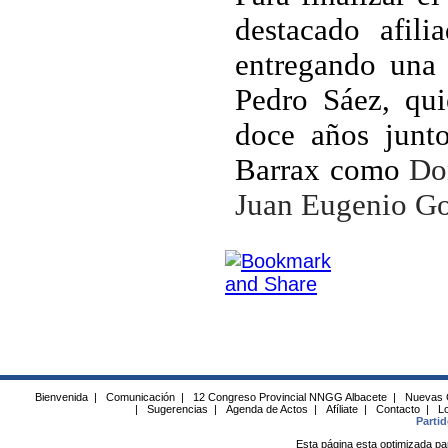
destacado afili
entregando una 
Pedro Sáez, qui
doce años junt
Barrax como
Do
Juan Eugenio Gon
Bienvenida
|
Comunicación
|
12 Congreso Provincial NNGG Albacete
|
Nuevas 
|
Sugerencias
|
Agenda de Actos
|
Afíliate
|
Contacto
|
Lo
Parti
Esta página esta optimizada pa