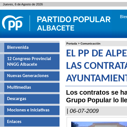
Jueves, 6 de Agosto de 2026
Bie
Portada
>
Comunicación
Bienvenida
EL PP DE AL
12 Congreso Provincial
LAS CONTRAT
NNGG Albacete
Nuevas Generaciones
AYUNTAMIEN
Multimedias
Los contratos se hac
Grupo Popular lo ll
Descargas
| 06-07-2009
Mociones e iniciativas
Enlaces