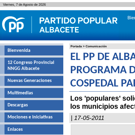
Viernes, 7 de Agosto de 2026
Bie
Portada
>
Comunicación
Bienvenida
EL PP DE ALB
12 Congreso Provincial
PROGRAMA D
NNGG Albacete
Nuevas Generaciones
COSPEDAL PA
Multimedias
Los 'populares' soli
los municipios afec
Descargas
| 17-05-2011
Mociones e iniciativas
Enlaces