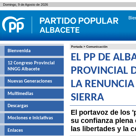
Domingo, 9 de Agosto de 2026
Bie
Portada
>
Comunicación
Bienvenida
EL PP DE ALB
12 Congreso Provincial
PROVINCIAL 
NNGG Albacete
Nuevas Generaciones
LA RENUNCIA 
Multimedias
SIERRA
Descargas
El portavoz de los 
Mociones e iniciativas
su confianza plena 
las libertades y la 
Enlaces