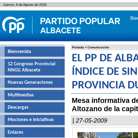
Jueves, 6 de Agosto de 2026
Bie
Portada
>
Comunicación
Bienvenida
EL PP DE ALB
12 Congreso Provincial
ÍNDICE DE SI
NNGG Albacete
Nuevas Generaciones
PROVINCIA D
Multimedias
Mesa informativa de
Altozano de la capit
Descargas
| 27-05-2009
Mociones e iniciativas
Enlaces