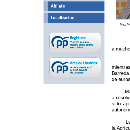
Afíliate
Localizacion
Max Mo
a muchos
mientra
Barreda 
de euro
Ma
a resolv
sido ap
autonómi
L
la Agric