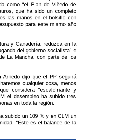
eda como “el Plan de Viñedo de
 euros, que ha sido un completo
es las manos en el bolsillo con
resupuesto para este mismo año
ultura y Ganadería, reduzca en
la
ganda del gobierno socialista” e
 de
La Mancha
, con parte de los
ea Arnedo dijo que el PP seguirá
 “haremos cualquier cosa, menos
que considera “escalofriante y
LM el desempleo ha subido tres
onas en toda la región.
 ha subido un 109 % y en CLM un
dad. “Este es el balance de la