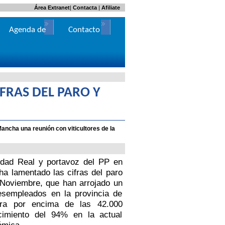
Área Extranet
|
Contacta
|
Afiliate
Agenda de
Contacto
Actos
IFRAS DEL PARO Y
ncha una reunión con viticultores de la
udad Real y portavoz del PP en
 ha lamentado las cifras del paro
Noviembre, que han arrojado un
esempleados en la provincia de
ifra por encima de las 42.000
cimiento del 94% en la actual
ómica.