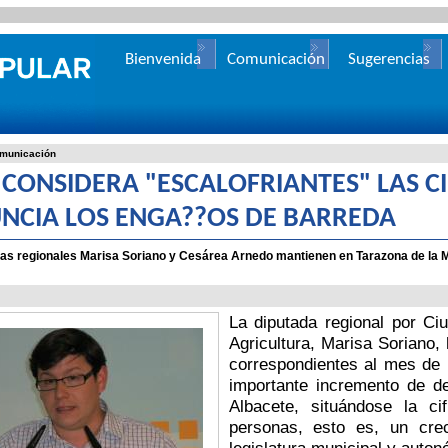
Bienvenida
Comunicación
Sugerencias
municación
P CONSIDERA "ESCALOFRIANTES" LAS C
NCIA LOS ENGA??OS DE BARREDA
as regionales Marisa Soriano y Cesárea Arnedo mantienen en Tarazona de la Ma
La diputada regional por Ci
Agricultura, Marisa Soriano,
correspondientes al mes de 
importante incremento de d
Albacete, situándose la c
personas, esto es, un cre
legislatura municipal y auton