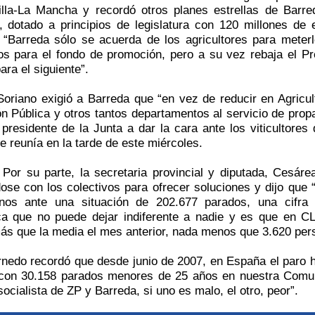
illa-La Mancha y recordó otros planes estrellas de Barr
, dotado a principios de legislatura con 120 millones de
 “Barreda sólo se acuerda de los agricultores para meterl
os para el fondo de promoción, pero a su vez rebaja el P
ara el siguiente”.
Soriano exigió a Barreda que “en vez de reducir en Agric
ón
Pública
y otros tantos departamentos al servicio de propa
l presidente de
la Junta
a dar la cara ante los viticultores
e reunía en la tarde de este miércoles.
Por su parte, la secretaria provincial y diputada, Cesár
ose con los colectivos para ofrecer soluciones y dijo que
rnos ante una situación de 202.677 parados, una cifra 
ca que no puede dejar indiferente a nadie y es que en C
s que la media el mes anterior, nada menos que 3.620 pers
rnedo recordó que desde junio de 2007, en España el paro
con 30.158 parados menores de 25 años en nuestra Comuni
socialista de ZP y Barreda, si uno es malo, el otro, peor”.