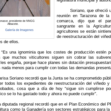
Soriano, que ofreció 
reunión en Tarazona de
la
comarca, dijo que el par
nasor, presidente de NNGG
Albacete.
sangrante en
la Agricultu
Galería de Imagenes
agricultores se están sinti
de reestructuración del viñed
 de ellos.
“Es una ignominia que los costes de producción estén p
s que muchos viticultores siguen sin cobrar las subven
les engaña, porque hace planes sin dotación presupuestaria
s nada menos para cumplir con todas las demandas present
risa Soriano recordó que
la Junta
se ha comprometido públi
er todos los expedientes de reestructuración del viñedo y
robados, cosa que a día de hoy “sigue sin cumplirse por
co se lo ha gastado todo y ahora no puede cumplir”.
a diputada regional recordó que en el Plan Económico del 
ultura
como
la Ganadería
son sectores estratégicos para la r