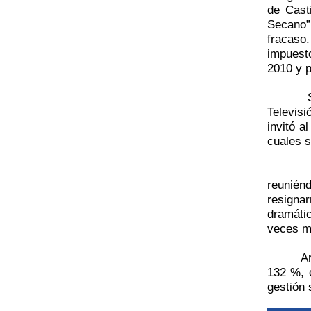
de Cast
Secano”
fracaso.
impuest
2010 y p
Televisi
invitó a
cuales s
reuniénd
resigna
dramáti
veces má
A
132 %, 
gestión 