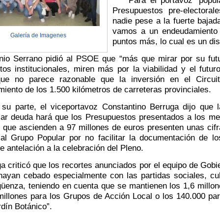
Presupuestos pre-electoral
nadie pese a la fuerte bajad
vamos a un endeudamiento 
Galería de Imagenes
puntos más, lo cual es un dis
 Serrano pidió al PSOE que “más que mirar por su futuro 
itos institucionales, miren más por la viabilidad y el futur
que no parece razonable que la inversión en el Circui
iento de los 1.500 kilómetros de carreteras provinciales.
parte, el viceportavoz Constantino Berruga dijo que l
ciar deuda hará que los Presupuestos presentados a los m
 que ascienden a 97 millones de euros presenten unas cifras
 al Grupo Popular por no facilitar la documentación de l
te antelación a la celebración del Pleno.
criticó que los recortes anunciados por el equipo de Gobi
ayan cebado especialmente con las partidas sociales, cult
üenza, teniendo en cuenta que se mantienen los 1,6 millone
millones para los Grupos de Acción Local o los 140.000 par
rdín Botánico”.