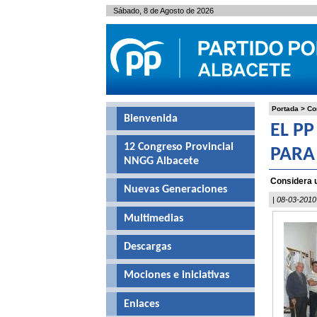
Sábado, 8 de Agosto de 2026
Portada
>
Co
Bienvenida
EL P
12 Congreso Provincial
PARA
NNGG Albacete
Considera u
Nuevas Generaciones
| 08-03-2010
Multimedias
Descargas
Mociones e iniciativas
Enlaces