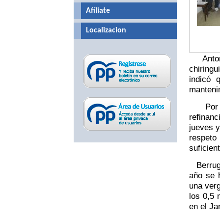
Afíliate
Localizacion
Antonio
chiringu
indicó 
mantenim
Por su 
refinan
jueves y
respeto
suficien
Berruga 
año se h
una verg
los 0,5 
en el Ja