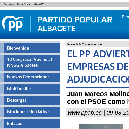
Domingo, 9 de Agosto de 2026
Bie
Portada
>
Comunicación
Bienvenida
EL PP ADVIER
12 Congreso Provincial
EMPRESAS DE
NNGG Albacete
Nuevas Generaciones
ADJUDICACIO
Multimedias
Juan Marcos Molina
con el PSOE como h
Descargas
www.ppab.es | 09-03-2
Mociones e iniciativas
Enlaces