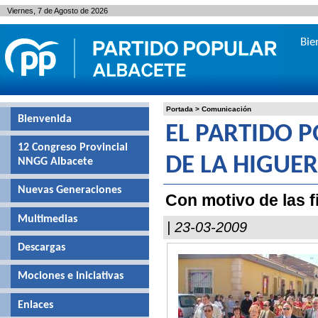
Viernes, 7 de Agosto de 2026
Bie
Portada
>
Comunicación
Bienvenida
EL PARTIDO P
12 Congreso Provincial
DE LA HIGUE
NNGG Albacete
Nuevas Generaciones
Con motivo de las f
Multimedias
| 23-03-2009
Descargas
Mociones e iniciativas
Enlaces