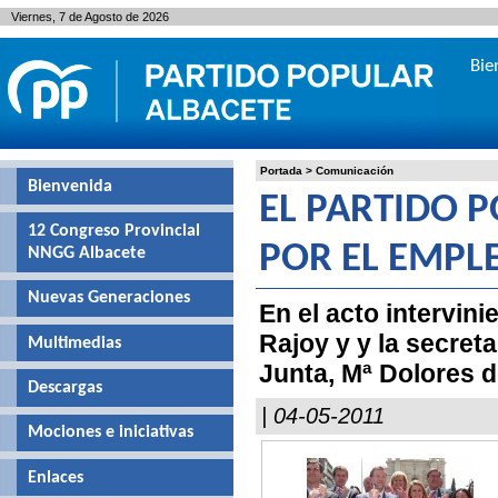
Viernes, 7 de Agosto de 2026
Bie
Portada
>
Comunicación
Bienvenida
EL PARTIDO 
12 Congreso Provincial
POR EL EMPL
NNGG Albacete
Nuevas Generaciones
En el acto intervini
Rajoy y y la secreta
Multimedias
Junta, Mª Dolores 
Descargas
| 04-05-2011
Mociones e iniciativas
Enlaces