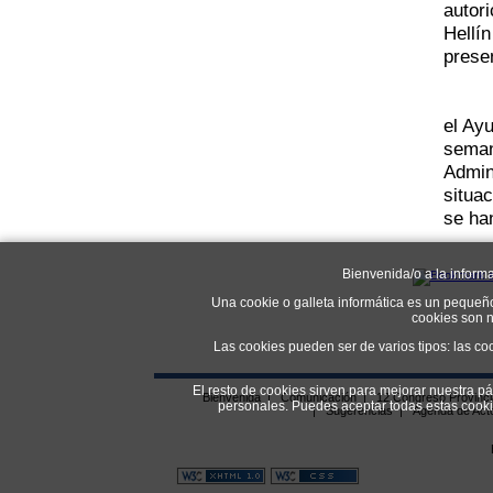
autor
Hellí
prese
el Ay
seman
Admin
situa
se ha
Bienvenida/o a la inform
Una cookie o galleta informática es un pequeñ
cookies son n
Las cookies pueden ser de varios tipos: las co
El resto de cookies sirven para mejorar nuestra p
Bienvenida
|
Comunicación
|
12 Congreso Provinc
personales. Puedes aceptar todas estas coo
|
Sugerencias
|
Agenda de Act