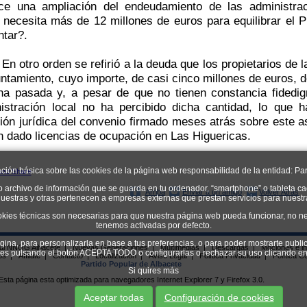
ice una ampliación del endeudamiento de las administra
n necesita más de 12 millones de euros para equilibrar el 
ntar?.
En otro orden se refirió a la deuda que los propietarios de 
untamiento, cuyo importe, de casi cinco millones de euros, 
a pasada y, a pesar de que no tienen constancia fidedig
istración local no ha percibido dicha cantidad, lo que 
ción jurídica del convenio firmado meses atrás sobre este
n dado licencias de ocupación en Las Higuericas.
ación básica sobre las cookies de la página web responsabilidad de la entidad: Par
o archivo de información que se guarda en tu ordenador, “smartphone” o tableta ca
Arriba
Enviar a un amigo
Volver Atrás
uestras y otras pertenecen a empresas externas que prestan servicios para nuest
okies técnicas son necesarias para que nuestra página web pueda funcionar, no ne
tenemos activadas por defecto.
ágina, para personalizarla en base a tus preferencias, o para poder mostrarte publi
ial NNGG Albacete
|
Nuevas Generaciones
|
Multimedias
|
Descargas
|
Mociones e in
kies pulsando el botón ACEPTA TODO o configurarlas o rechazar su uso clican
os
|
Afíliate
|
Contacto
|
Localizacion
|
Aviso Legal
|
Política Privacidad
|
Política C
Partido Popular de Albacete
Si quires más
Esta página esta optimizada para navegadores Internet Explorer 7 y Firefox 3.0.
Aceptar todas
Configuración de cookies