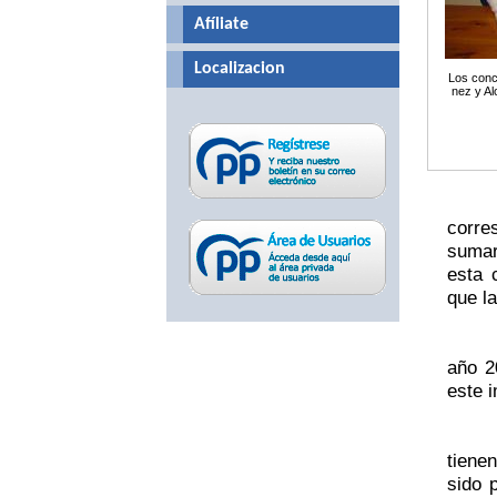
Afíliate
Localizacion
Los conc
nez y Al
corre
sumar
esta 
que l
año 2
este 
tiene
sido 