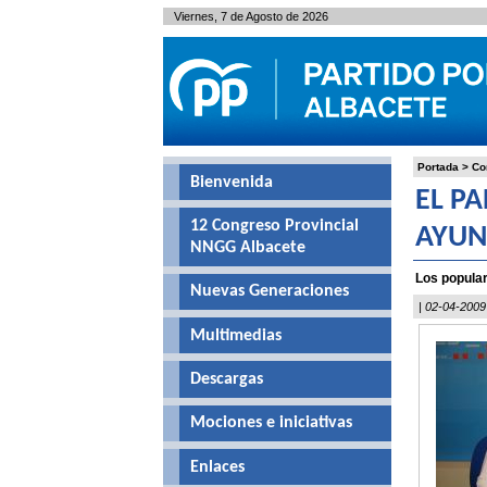
Viernes, 7 de Agosto de 2026
Portada
>
Co
Bienvenida
EL P
12 Congreso Provincial
AYUN
NNGG Albacete
Los popular
Nuevas Generaciones
| 02-04-2009
Multimedias
Descargas
Mociones e iniciativas
Enlaces