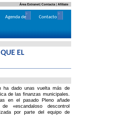
Área Extranet
|
Contacta
|
Afiliate
Agenda de
Contacto
Actos
 QUE EL
ín ha dado unas vuelta más de
ica de las finanzas municipales.
das en el pasado Pleno añade
 de «escandaloso descontrol
izada por parte del equipo de