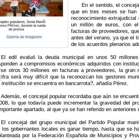
En el sentido, el concejal 
que en tres meses se han 
reconocimiento extrajudicial
ejales populares, Sonia MartÃ­
un millón de euros, con el
onso PÃ©rez, durante la rueda
de prensa
facturas de proveedores, qu
antes del verano, ya que el 
Galería de Imagenes
de los acuerdos plenarios ad
El edil evaluó la deuda municipal en unos 50 millones
sponden a compromisos económicos adquiridos con instituc
se otros 30 millones en facturas a proveedores, la gran
cifra será muy difícil que la reconozcan los gestores mun
a institución se encuentra en bancarrota?, añadía Pérez.
Además, el concejal popular recordaba que aún se encuentra
008, lo que todavía puede incrementar la gravedad del p
importante apartado, al que ya se han referido en anteriores
El concejal del grupo municipal del Partido Popular man
n los gobernantes locales es ganar tiempo, hasta que se h
planteada por la Federación Española de Municipios y Prov