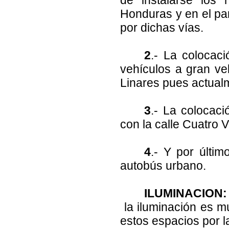
Honduras y en el par
por dichas vías.
2
.- La colocac
vehículos a gran vel
Linares pues actualm
3
.- La colocac
con la calle Cuatro Vi
4
.- Y por últi
autobús urbano.
ILUMINACION:
la iluminación es mu
estos espacios por l