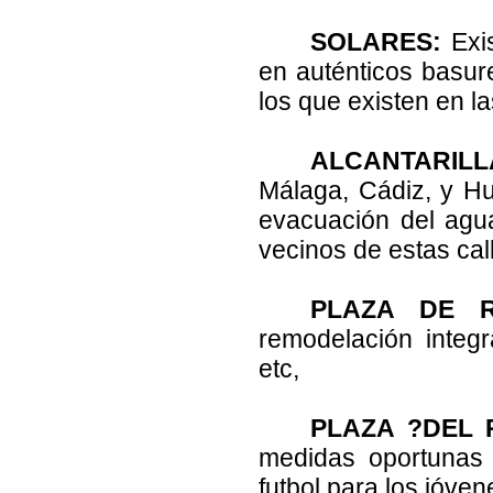
SOLARES:
Exis
en auténticos basure
los que existen en la
ALCANTARIL
Málaga, Cádiz, y Hu
evacuación del agu
vecinos de estas cal
PLAZA DE 
remodelación integra
etc,
PLAZA ?DEL 
medidas oportunas 
futbol para los jóve