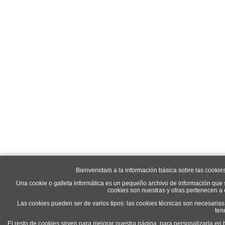
Bienvenida/o a la información básica sobre las cookie
Una cookie o galleta informática es un pequeño archivo de información que 
cookies son nuestras y otras pertenecen a
Las cookies pueden ser de varios tipos: las cookies técnicas son necesaria
ten
El resto de cookies sirven para mejorar nuestra página, para personalizarla en 