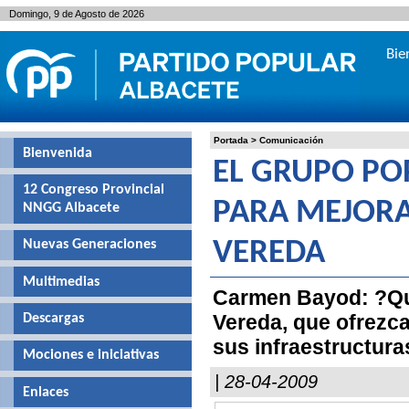
Domingo, 9 de Agosto de 2026
Bie
Portada
>
Comunicación
Bienvenida
EL GRUPO PO
12 Congreso Provincial
PARA MEJORA
NNGG Albacete
Nuevas Generaciones
VEREDA
Multimedias
Carmen Bayod: ?Que
Vereda, que ofrezca
Descargas
sus infraestructura
Mociones e iniciativas
| 28-04-2009
Enlaces