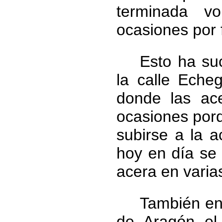
terminada vo
ocasiones por f
Esto ha suc
la calle Eche
donde las ac
ocasiones porq
subirse a la a
hoy en día se 
acera en varia
También en 
de Aragón el