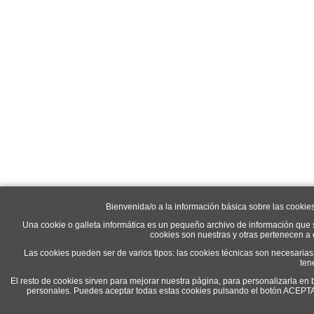
Bienvenida/o a la información básica sobre las cookie
Una cookie o galleta informática es un pequeño archivo de información que 
cookies son nuestras y otras pertenecen a
Las cookies pueden ser de varios tipos: las cookies técnicas son necesaria
ten
El resto de cookies sirven para mejorar nuestra página, para personalizarla en 
personales. Puedes aceptar todas estas cookies pulsando el botón ACEP