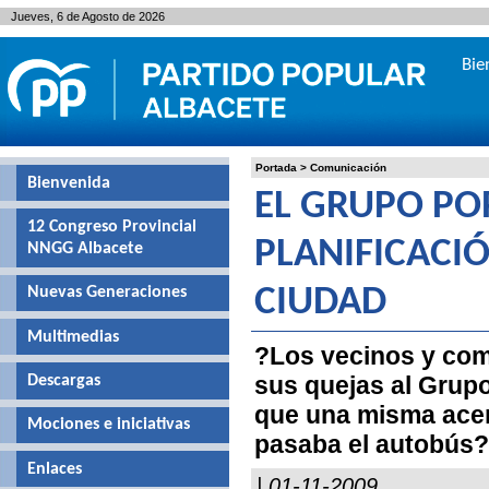
Jueves, 6 de Agosto de 2026
Bie
Portada
>
Comunicación
Bienvenida
EL GRUPO PO
12 Congreso Provincial
PLANIFICACIÓ
NNGG Albacete
Nuevas Generaciones
CIUDAD
Multimedias
?Los vecinos y com
sus quejas al Grupo
Descargas
que una misma acer
Mociones e iniciativas
pasaba el autobús?
Enlaces
| 01-11-2009