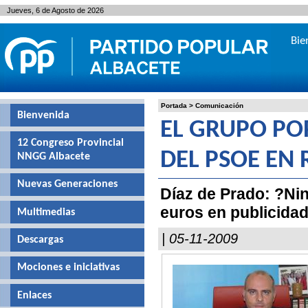
Jueves, 6 de Agosto de 2026
Bie
Portada
>
Comunicación
Bienvenida
EL GRUPO PO
12 Congreso Provincial
DEL PSOE EN
NNGG Albacete
Nuevas Generaciones
Díaz de Prado: ?Ni
euros en publicidad
Multimedias
| 05-11-2009
Descargas
Mociones e iniciativas
Enlaces