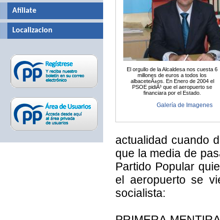
Afíliate
Localizacion
El orgullo de la Alcaldesa nos cuesta 6
millones de euros a todos los
albaceteÃ±os. En Enero de 2004 el
PSOE pidiÃ³ que el aeropuerto se
financiara por el Estado.
Galería de Imagenes
actualidad cuando 
que la media de pasa
Partido Popular qui
el aeropuerto se v
socialista:
PRIMERA MENTIR