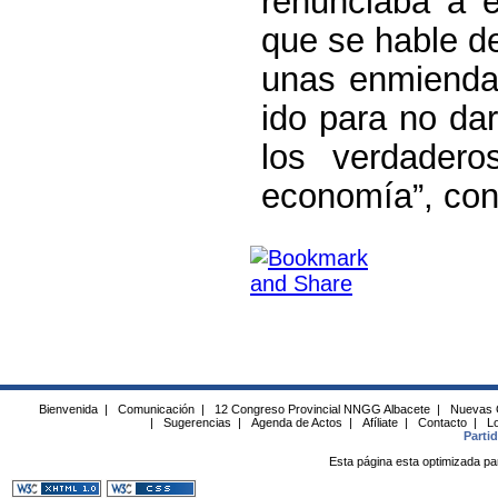
renunciaba a e
que se hable de
unas enmiendas
ido para no da
los verdader
economía”, con
Bienvenida
|
Comunicación
|
12 Congreso Provincial NNGG Albacete
|
Nuevas 
|
Sugerencias
|
Agenda de Actos
|
Afíliate
|
Contacto
|
Lo
Parti
Esta página esta optimizada pa