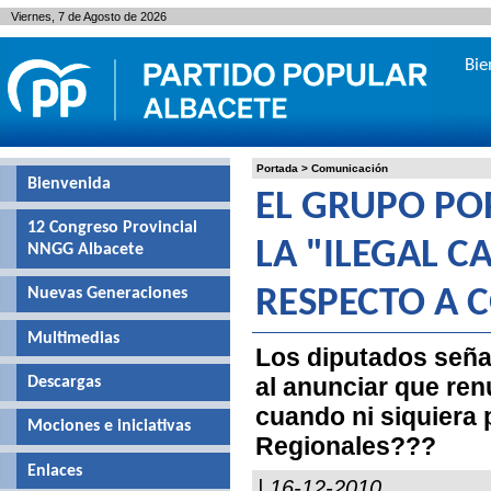
Viernes, 7 de Agosto de 2026
Bie
Portada
>
Comunicación
Bienvenida
EL GRUPO PO
12 Congreso Provincial
LA "ILEGAL C
NNGG Albacete
Nuevas Generaciones
RESPECTO A 
Multimedias
Los diputados seña
al anunciar que renu
Descargas
cuando ni siquiera 
Mociones e iniciativas
Regionales???
Enlaces
| 16-12-2010