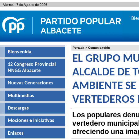
Viernes, 7 de Agosto de 2026
Bie
Portada
>
Comunicación
Bienvenida
EL GRUPO MU
12 Congreso Provincial
ALCALDE DE 
NNGG Albacete
Nuevas Generaciones
AMBIENTE SE
Multimedias
VERTEDEROS 
Descargas
Los populares denu
Mociones e iniciativas
vertedero municipal 
ofreciendo una ima
Enlaces