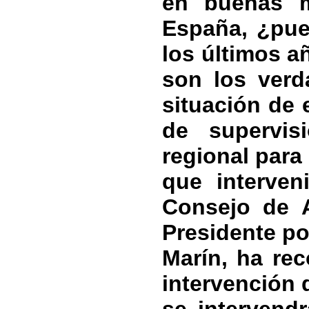
en buenas 
España, ¿pu
los últimos a
son los verd
situación de
de supervis
regional par
que interven
Consejo de A
Presidente po
Marín, ha rec
intervención 
se intervend