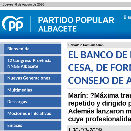
Jueves, 6 de Agosto de 2026
Bie
Portada
>
Comunicación
Bienvenida
EL BANCO DE
12 Congreso Provincial
CESA, DE FO
NNGG Albacete
Nuevas Generaciones
CONSEJO DE 
Multimedias
Marín: ?Máxima tran
repetido y dirigido
Descargas
Además lanzaron me
Mociones e iniciativas
cuya profesionalida
Enlaces
| 30-03-2009