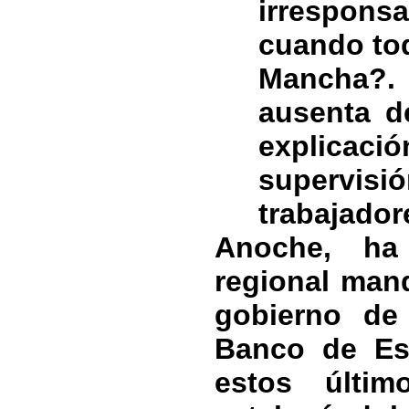
irrespon
cuando tod
Mancha?. 
ausenta d
explicaci
supervisió
trabajador
Anoche, ha 
regional man
gobierno de
Banco de Es
estos últi