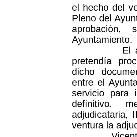
el hecho del v
Pleno del Ayun
aprobación, 
Ayuntamiento.
El alcalde 
pretendía proc
dicho docume
entre el Ayunt
servicio para 
definitivo,
adjudicataria
ventura la adjud
Vicente Aro