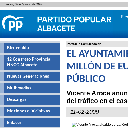
Jueves, 6 de Agosto de 2026
Bie
Portada
>
Comunicación
Bienvenida
EL AYUNTAMI
12 Congreso Provincial
MILLÓN DE E
NNGG Albacete
Nuevas Generaciones
PÚBLICO
Multimedias
Vicente Aroca anun
del tráfico en el c
Descargas
| 11-02-2009
Mociones e iniciativas
Enlaces