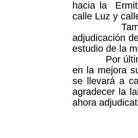
hacia la Ermit
calle Luz y cal
También anu
adjudicación de
estudio de la m
Por último, e
en la mejora s
se llevará a c
agradecer la l
ahora adjudicata
Pol