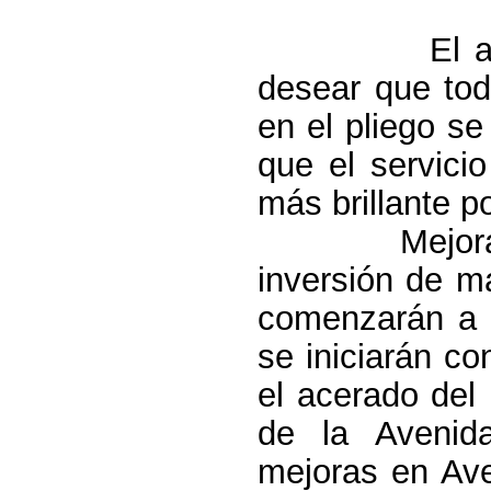
El alcalde d
desear que tod
en el pliego s
que el servici
más brillante po
Mejoras en 
inversión de m
comenzarán a s
se iniciarán c
el acerado del
de la Aveni
mejoras en Av