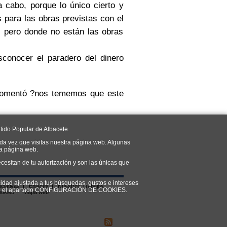
cabo, porque lo único cierto y
 para las obras previstas con el
, pero donde no están las obras
conocer el paradero del dinero
 comentó ?nos tememos que este
tido Popular de Albacete.
da vez que visitas nuestra página web. Algunas
ra página web.
cesitan de tu autorización y son las únicas que
cidad ajustada a tus búsquedas, gustos e intereses
iciativas
|
Enlaces
|
Nuestros Trabajos
do en el apartado CONFIGURACIÓN DE COOKIES.
ookies
|
Mapa web