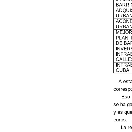
BARRI
ADQU
URBA
ACOND
URBAN
MEJOR
PLAN 
DE BA
IN
INFR
CALLE
INFR
CUBA
A est
correspo
Eso sí,
se ha ga
y es que
euros.
La reali