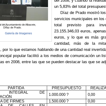
del 2008, y cuando la realid
un 5,83% del total presupuest
Díaz de Prado mostró los da
servicios municipales en lo
total previsto para inve
al del Ayuntamiento de Albacete,
DÃ­az de Prado.
23.155.346,03 euros, apenas
Galería de Imagenes
euros, y lo que es más grav
cantidad, más de la mit
, por lo que estamos hablando de una cantidad real invertid
jal popular facilitó a los medios de comunicación un list
as en 2008, entre las que se pueden destacar las que se adj
PARTIDA
PRESUPUESTO
REALIZ
N INTEGRAL DE
1.000.000 ?
0,00
NACIÓN
A DE FIRMES
1.500.000 ?
0,00
RA DE CALLES EN