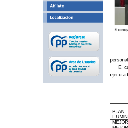
Afíliate
Localizacion
El concej
personal
El conce
ejecutad
PLA
ILUMI
MEJOR
MEJO