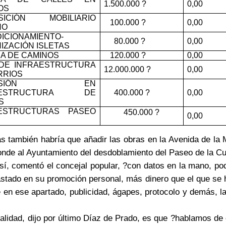
1.500.000 ?
0,00
OS
ISICIÓN MOBILIARIO
100.000 ?
0,00
NO
ICIONAMIENTO-
80.000 ?
0,00
IZACIÓN ISLETAS
A DE CAMINOS
120.000 ?
0,00
DE INFRAESTRUCTURA
12.000.000 ?
0,00
RRIOS
VERSIÓN EN
AESTRUCTURA DE
400.000 ?
0,00
S
AESTRUCTURAS PASEO
450.000 ?
0,00
as también habría que añadir las obras en la Avenida de la 
nde al Ayuntamiento del desdoblamiento del Paseo de la Cub
 comentó el concejal popular, ?con datos en la mano, pod
stado en su promoción personal, más dinero que el que se ha
 en ese apartado, publicidad, ágapes, protocolo y demás, l
dad, dijo por último Díaz de Prado, es que ?hablamos de o