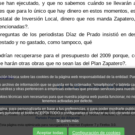
se han ejecutado, y que no sabemos cuándo se llevarán a 
es que para lo único que hay dinero en estos momentos, es
statal de Inversión Local, dinero que nos manda Zapatero
encionadas?.
ntas de los periodistas Díaz de Prado insistió en des
estado y no gastado, como tampoco, qué
odrían recuperarse para el presupuesto del 2009 porque,
e harán otras obras que no sean las del Plan Zapatero?.
ación básica sobre las cookies de la página web responsabilidad de la entidad: Par
o archivo de información que se guarda en tu ordenador, “smartphone” o tableta ca
Arriba
Enviar a un amigo
Volver Atrás
uestras y otras pertenecen a empresas externas que prestan servicios para nuest
okies técnicas son necesarias para que nuestra página web pueda funcionar, no ne
tenemos activadas por defecto.
ágina, para personalizarla en base a tus preferencias, o para poder mostrarte publi
ial NNGG Albacete
|
Nuevas Generaciones
|
Multimedias
|
Descargas
|
Mociones e in
kies pulsando el botón ACEPTA TODO o configurarlas o rechazar su uso clican
os
|
Afíliate
|
Contacto
|
Localizacion
|
Aviso Legal
|
Política Privacidad
|
Política C
Partido Popular de Albacete
Si quires más
Esta página esta optimizada para navegadores Internet Explorer 7 y Firefox 3.0.
Aceptar todas
Configuración de cookies