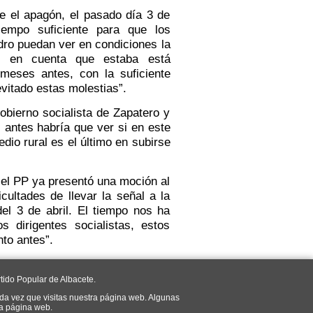
el apagón, el pasado día 3 de
tiempo suficiente para que los
ro puedan ver en condiciones la
do en cuenta que estaba está
eses antes, con la suficiente
vitado estas molestias”.
obierno socialista de Zapatero y
, antes habría que ver si en este
dio rural es el último en subirse
el PP ya presentó una moción al
cultades de llevar la señal a la
del 3 de abril. El tiempo nos ha
s dirigentes socialistas, estos
to antes”.
tido Popular de Albacete.
da vez que visitas nuestra página web. Algunas
ra página web.