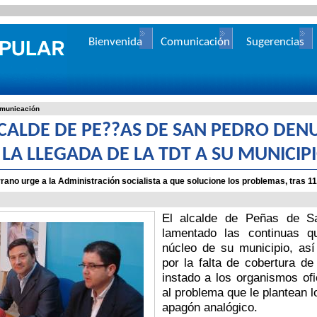
Bienvenida
Comunicación
Sugerencias
municación
LCALDE DE PE??AS DE SAN PEDRO DEN
 LA LLEGADA DE LA TDT A SU MUNICIP
rano urge a la Administración socialista a que solucione los problemas, tras 1
El alcalde de Peñas de Sa
lamentado las continuas q
núcleo de su municipio, as
por la falta de cobertura d
instado a los organismos ofi
al problema que le plantean l
apagón analógico.