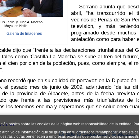
Serrano apunta que desde 
abril, “ha transcurrido el 
vecinos de Peñas de San Ped
uis Teruel y Juan A. Moreno
televisión, y más tenien
Moya, en Hellin.
programado desde muchos m
Galería de Imagenes
antelación como para haber e
de dijo que “frente a las declaraciones triunfalistas del G
 tales como ‘Castilla-La Mancha se sube al tren del futuro’
á el cien por cien de la población, pues, como siempre, el me
”.
 recordó que en su calidad de portavoz en la Diputación, 
, el pasado mes de junio de 2009, advirtiendo “de las difi
d de la provincia de Albacete, antes de la fecha prevista 
ado que frente a las previsiones más triunfalistas de lo
as los tenemos encima y esperamos que se solucionen cuan
ación básica sobre las cookies de la página web responsabilidad de la entidad: Par
o archivo de información que se guarda en tu ordenador, “smartphone” o tableta ca
Arriba
Enviar a un amigo
Volver Atrás
uestras y otras pertenecen a empresas externas que prestan servicios para nuest