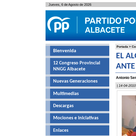
Jueves, 6 de Agosto de 2026
Portada
>
Co
Bienvenida
EL A
12 Congreso Provincial
ANTE
NNGG Albacete
Antonio Ser
Nuevas Generaciones
| 14-04-2010
Multimedias
Descargas
Mociones e iniciativas
Enlaces