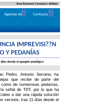
Área Extranet
|
Contacta
|
Afiliate
Agenda de
Contacto
Actos
UNCIA IMPREVISI??N
IO Y PEDANÍAS
1 días desde el apagón analógico
n Pedro, Antonio Serrano, ha
uejas que recibe de parte del
í como de numerosas pedanías,
e la señal de TDT, por lo que ha
ciales a dar una rápida solución
os vecinos, tras 11 días desde el