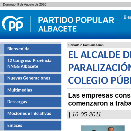
Domingo, 9 de Agosto de 2026
Bie
Portada
>
Comunicación
Bienvenida
EL ALCALDE 
12 Congreso Provincial
PARALIZACIÓ
NNGG Albacete
Nuevas Generaciones
COLEGIO PÚB
Multimedias
Las empresas const
comenzaron a traba
Descargas
| 16-05-2011
Mociones e iniciativas
Enlaces