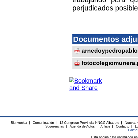
perjudicados posible
Documentos adju
arnedoypedropablo
fotocolegiomunera.
Bienvenida
|
Comunicación
|
12 Congreso Provincial NNGG Albacete
|
Nuevas 
|
Sugerencias
|
Agenda de Actos
|
Afíliate
|
Contacto
|
Lo
Parti
Esta página esta optimizada pa