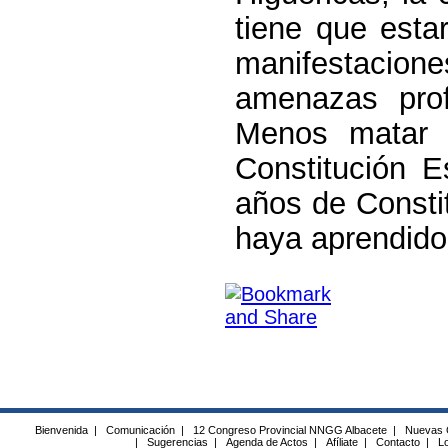
tiene que estar
manifestacio
amenazas prof
Menos matar 
Constitución 
años de Constit
haya aprendido
Bienvenida
|
Comunicación
|
12 Congreso Provincial NNGG Albacete
|
Nuevas 
|
Sugerencias
|
Agenda de Actos
|
Afíliate
|
Contacto
|
Lo