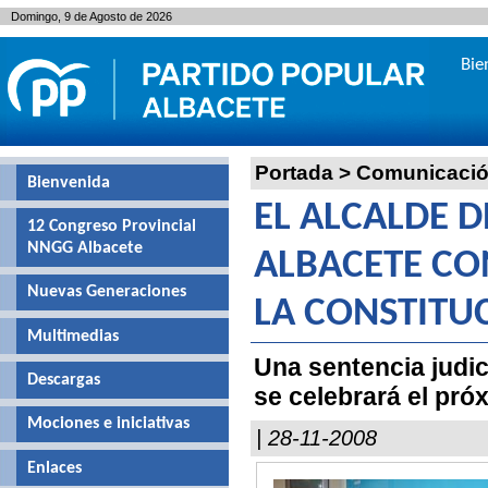
Domingo, 9 de Agosto de 2026
Bie
Portada
>
Comunicaci
Bienvenida
EL ALCALDE D
12 Congreso Provincial
NNGG Albacete
ALBACETE CO
Nuevas Generaciones
LA CONSTITU
Multimedias
Una sentencia judic
Descargas
se celebrará el pró
Mociones e iniciativas
| 28-11-2008
Enlaces