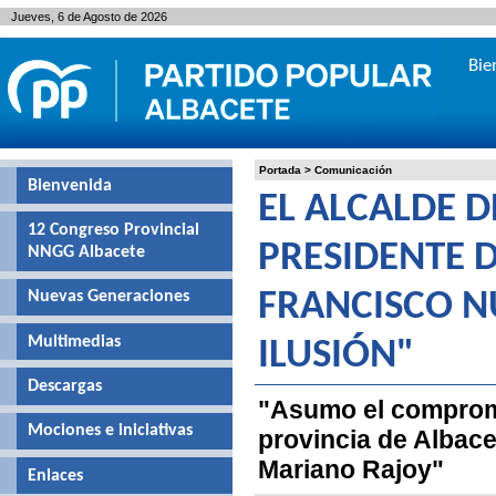
Jueves, 6 de Agosto de 2026
Bie
Portada
>
Comunicación
Bienvenida
EL ALCALDE 
12 Congreso Provincial
PRESIDENTE D
NNGG Albacete
Nuevas Generaciones
FRANCISCO N
Multimedias
ILUSIÓN"
Descargas
"Asumo el compromi
Mociones e iniciativas
provincia de Albace
Mariano Rajoy"
Enlaces