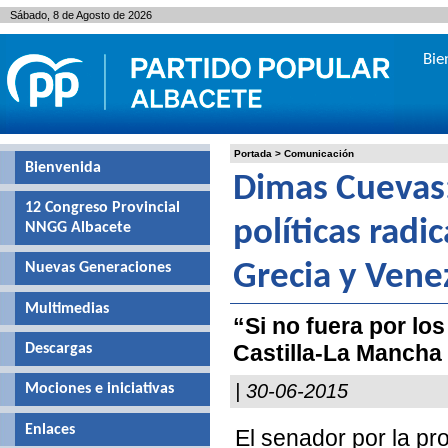
Sábado, 8 de Agosto de 2026
Bie
Portada
>
Comunicación
Bienvenida
Dimas Cuevas: 
12 Congreso Provincial
políticas radi
NNGG Albacete
Nuevas Generaciones
Grecia y Vene
Multimedias
“Si no fuera por lo
Castilla-La Mancha
Descargas
| 30-06-2015
Mociones e iniciativas
Enlaces
El senador por la p