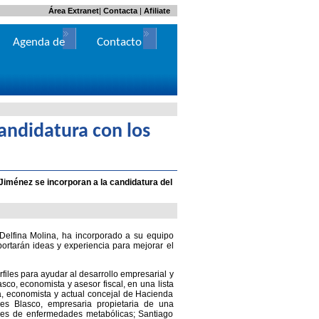
Área Extranet
|
Contacta
|
Afiliate
Agenda de
Contacto
Actos
candidatura con los
Jiménez se incorporan a la candidatura del
Delfina Molina, ha incorporado a su equipo
rtarán ideas y experiencia para mejorar el
rfiles para ayudar al desarrollo empresarial y
co, economista y asesor fiscal, en una lista
a, economista y actual concejal de Hacienda
s Blasco, empresaria propietaria de una
les de enfermedades metabólicas; Santiago