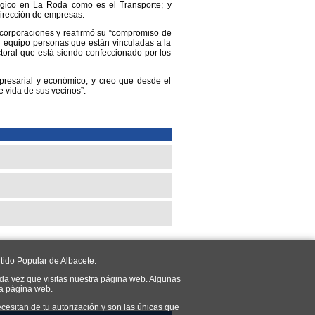
tégico en La Roda como es el Transporte; y
Dirección de empresas.
ncorporaciones y reafirmó su “compromiso de
i equipo personas que están vinculadas a la
toral que está siendo confeccionado por los
presarial y económico, y creo que desde el
 vida de sus vecinos”.
tido Popular de Albacete.
da vez que visitas nuestra página web. Algunas
ra página web.
cesitan de tu autorización y son las únicas que