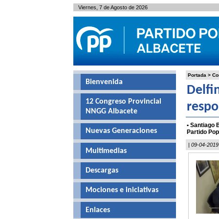
Viernes, 7 de Agosto de 2026
Portada
>
Co
Bienvenida
Delfi
12 Congreso Provincial
respo
NNGG Albacete
• Santiago 
Nuevas Generaciones
Partido Pop
| 09-04-2019
Multimedias
Descargas
Mociones e iniciativas
Enlaces