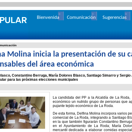
Bienvenida
Comunicación
Sugerencias
municación
na Molina inicia la presentación de su 
nsables del área económica
Blasco, Constantino Berruga, María Dolores Blasco, Santiago Simarro y Sergio 
ular para las próximas elecciones municipales
La candidata del PP a la Alcaldía de La Roda, 
económico un nutrido grupo de personas que apo
pujante tejido económico de La Roda.
De esta forma, Delfina Molina incorpora varios pe
comercial de La Roda, integrando a Santiago Blas
en la que también figurarán Constantino Berrug
en el Ayuntamiento de La Roda; María Dolore
mercantil dedicada a elaborar comidas especia