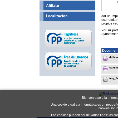
Afíliate
dar un impu
Localizacion
economía re
propios vec
Por su par
Ayuntamient
Document
delfin
santia
img_2
Bienvenida/o a la inform
Una cookie o galleta informática es un pequeñ
cookies son n
Las cookies pueden ser de varios tipos: las co