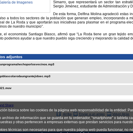
Simarro, que representará un sector tan estra
Galería de Imagenes
Sergio Jiménez, estudiante de Administración y 
De esta forma, Delfina Molina agradeció estas i
lso a todos los sectores de la población que generan empleo, incorporando a m
al de La Roda y que aportarán sus iniciativas para plasmar en el programa elec
inos de nuestro municipio”.
te, el economista Santiago Blasco, afirmó que “La Roda tiene un gran tejido em
o podemos ayudar a que nuestro pueblo siga creciendo y mejorando la calidad de
os adjuntos
aunprogramahechoporlosvecinos.mp3
goblascolarodaungrantejidoec.mp3
421.mov
ación básica sobre las cookies de la página web responsabilidad de la entidad: Par
Arriba
Enviar a un amigo
Volver Atrás
o archivo de información que se guarda en tu ordenador, “smartphone” o tableta ca
uestras y otras pertenecen a empresas externas que prestan servicios para nuest
okies técnicas son necesarias para que nuestra página web pueda funcionar, no ne