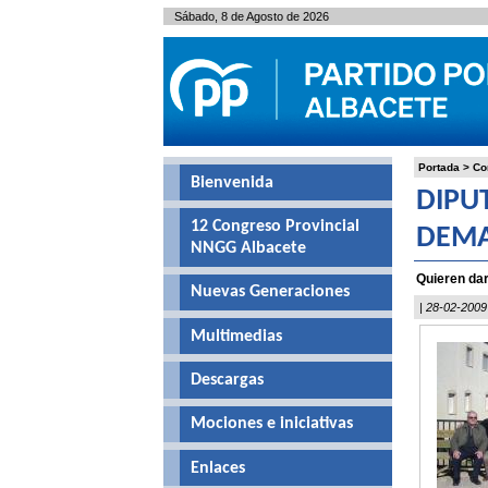
Sábado, 8 de Agosto de 2026
Portada
>
Co
Bienvenida
DIPU
12 Congreso Provincial
DEMA
NNGG Albacete
Quieren dar
Nuevas Generaciones
| 28-02-2009
Multimedias
Descargas
Mociones e iniciativas
Enlaces