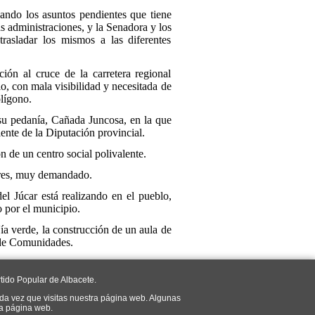
ando los asuntos pendientes que tiene
 administraciones, y la Senadora y los
rasladar los mismos a las diferentes
ión al cruce de la carretera regional
, con mala visibilidad y necesitada de
olígono.
su pedanía, Cañada Juncosa, en la que
nte de la Diputación provincial.
 de un centro social polivalente.
yores, muy demandado.
el Júcar está realizando en el pueblo,
 por el municipio.
ía verde, la construcción de un aula de
a de Comunidades.
tido Popular de Albacete.
da vez que visitas nuestra página web. Algunas
ra página web.