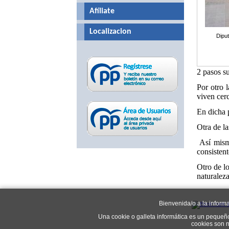
Afíliate
Localizacion
Dipu
2 pasos su
Por otro 
viven cer
En dicha p
Otra de l
Así mism
consistent
Otro de lo
naturalez
Bienvenida/o a la inform
Una cookie o galleta informática es un pequeñ
cookies son n