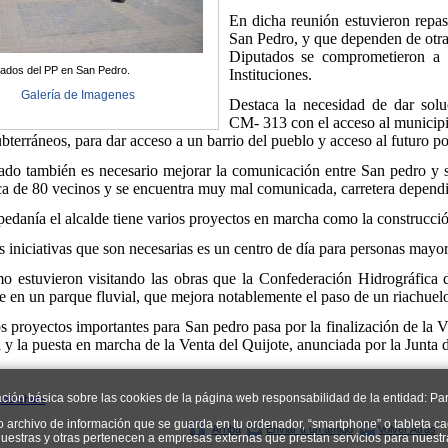
En dicha reunión estuvieron repas
San Pedro, y que dependen de otras
Diputados se comprometieron a t
tados del PP en San Pedro.
Instituciones.
Galería de Imagenes
Destaca la necesidad de dar soluc
CM- 313 con el acceso al municipio
bterráneos, para dar acceso a un barrio del pueblo y acceso al futuro p
lado también es necesario mejorar la comunicación entre San pedro y 
ca de 80 vecinos y se encuentra muy mal comunicada, carretera dependie
edanía el alcalde tiene varios proyectos en marcha como la construcción
as iniciativas que son necesarias es un centro de día para personas ma
o estuvieron visitando las obras que la Confederación Hidrográfica d
e en un parque fluvial, que mejora notablemente el paso de un riachuelo
s proyectos importantes para San pedro pasa por la finalización de la V
a y la puesta en marcha de la Venta del Quijote, anunciada por la Junt
ación básica sobre las cookies de la página web responsabilidad de la entidad: Par
o archivo de información que se guarda en tu ordenador, “smartphone” o tableta ca
Arriba
Enviar a un amigo
Volver Atrás
uestras y otras pertenecen a empresas externas que prestan servicios para nuest