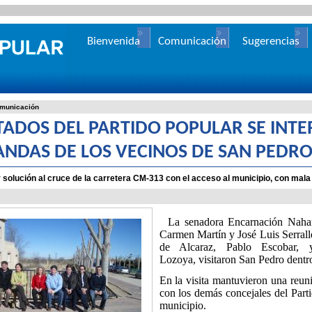
Bienvenida
Comunicación
Sugerencias
municación
TADOS DEL PARTIDO POPULAR SE INT
NDAS DE LOS VECINOS DE SAN PEDR
 solución al cruce de la carretera CM-313 con el acceso al municipio, con mala 
La senadora Encarnación Naharr
Carmen Martín y José Luis Serrallé
de Alcaraz, Pablo Escobar, 
Lozoya, visitaron San Pedro dentro
En la visita mantuvieron una reun
con los demás concejales del Parti
municipio.