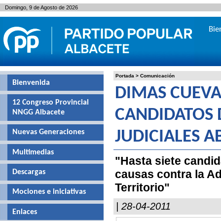
Domingo, 9 de Agosto de 2026
Bie
Portada
>
Comunicación
Bienvenida
DIMAS CUEVAS
12 Congreso Provincial
CANDIDATOS D
NNGG Albacete
Nuevas Generaciones
JUDICIALES A
Multimedias
"Hasta siete candi
causas contra la Ad
Descargas
Territorio"
Mociones e iniciativas
| 28-04-2011
Enlaces