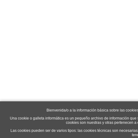
Bienvenida/o a la información básica sobre las cookie
Una cookie o galleta informática es un pequeño archivo de información que 
cookies son nuestras y otras pertenecen a
Las cookies pueden ser de varios tipos: las cookies técnicas son necesaria
ten