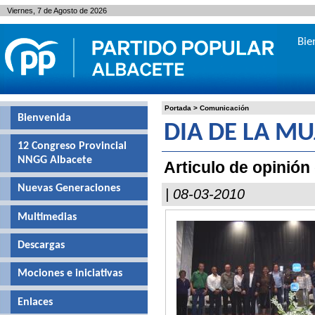
Viernes, 7 de Agosto de 2026
Bie
Portada
>
Comunicación
Bienvenida
DIA DE LA MU
12 Congreso Provincial
NNGG Albacete
Articulo de opinió
Nuevas Generaciones
| 08-03-2010
Multimedias
Descargas
Mociones e iniciativas
Enlaces