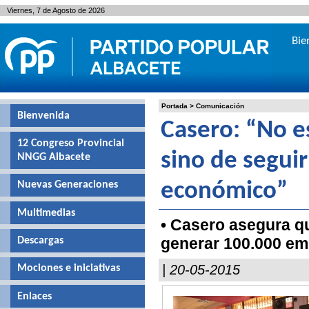
Viernes, 7 de Agosto de 2026
Bie
Portada
>
Comunicación
Bienvenida
Casero: “No 
12 Congreso Provincial
sino de seguir
NNGG Albacete
Nuevas Generaciones
económico”
Multimedias
• Casero asegura q
generar 100.000 em
Descargas
| 20-05-2015
Mociones e iniciativas
Enlaces