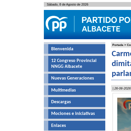
Sábado, 8 de Agosto de 2026
Portada
>
Co
Bienvenida
Carme
12 Congreso Provincial
dimit
NNGG Albacete
parla
Nuevas Generaciones
| 26-06-2026
Multimedias
Descargas
Mociones e iniciativas
Enlaces