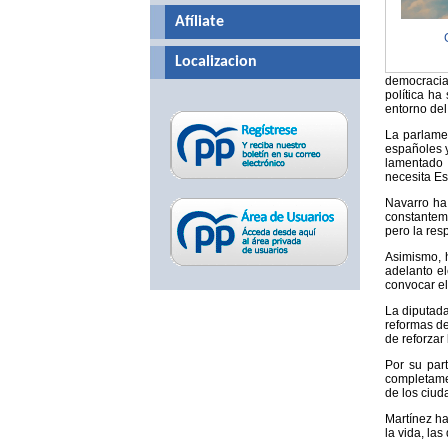
Afíliate
Localizacion
democracia
política ha
entorno del
La parlame
españoles y
lamentado 
necesita Es
Navarro ha 
constanteme
pero la res
Asimismo, 
adelanto e
convocar el
La diputada
reformas de
de reforzar
Por su par
completamen
de los ciud
Martínez ha
la vida, la