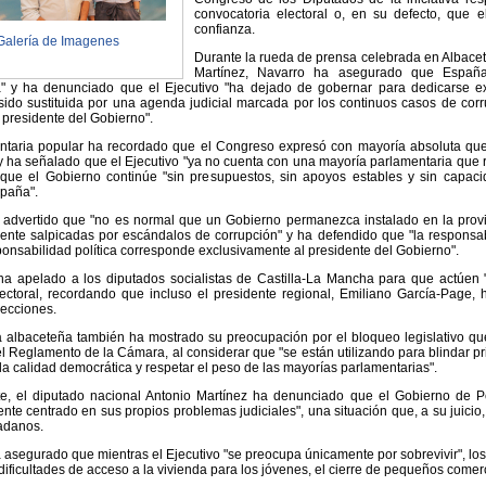
convocatoria electoral o, en su defecto, que 
confianza.
Galería de Imagenes
Durante la rueda de prensa celebrada en Albacet
Martínez, Navarro ha asegurado que España a
" y ha denunciado que el Ejecutivo "ha dejado de gobernar para dedicarse exc
 sido sustituida por una agenda judicial marcada por los continuos casos de corru
 presidente del Gobierno".
ntaria popular ha recordado que el Congreso expresó con mayoría absoluta que
 ha señalado que el Ejecutivo "ya no cuenta con una mayoría parlamentaria que r
que el Gobierno continúe "sin presupuestos, sin apoyos estables y sin capacid
paña".
advertido que "no es normal que un Gobierno permanezca instalado en la provis
nte salpicadas por escándalos de corrupción" y ha defendido que "la responsabil
ponsabilidad política corresponde exclusivamente al presidente del Gobierno".
ha apelado a los diputados socialistas de Castilla-La Mancha para que actúen "
lectoral, recordando que incluso el presidente regional, Emiliano García-Page,
ecciones.
 albaceteña también ha mostrado su preocupación por el bloqueo legislativo que 
l Reglamento de la Cámara, al considerar que "se están utilizando para blindar priv
 la calidad democrática y respetar el peso de las mayorías parlamentarias".
te, el diputado nacional Antonio Martínez ha denunciado que el Gobierno de P
te centrado en sus propios problemas judiciales", una situación que, a su juici
adanos.
 asegurado que mientras el Ejecutivo "se preocupa únicamente por sobrevivir", los
s dificultades de acceso a la vivienda para los jóvenes, el cierre de pequeños come