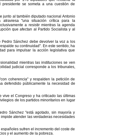
el presidente se someta a una cuestión de
e junto al también diputado nacional Antonio
traviesa "una situación crítica para la
lusivamente a resistir mientras la agenda
pción que afectan al Partido Socialista y al
 Pedro Sánchez debe devolver la voz a los
espalde su continuidad". En este sentido, ha
ad para impulsar la acción legislativa que
ionalidad mientras las instituciones se ven
idad judicial corresponde a los tribunales,
con coherencia" y respalden la petición de
 ha defendido públicamente la necesidad de
vive el Congreso y ha criticado las últimas
ilegios de los partidos minoritarios en lugar
edro Sánchez "está agotado, sin mayoría y
o, impide atender las verdaderas necesidades
 españoles sufren el incremento del coste de
rcios y el aumento de la pobreza.