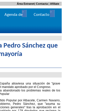
Área Extranet
|
Contacta
|
Afiliate
Agenda de
Contacto
Actos
a Pedro Sánchez que
 mayoría
spaña atraviesa una situación de "grave
e el mandato aprobado por el Congreso.
ha abandonado los problemas reales de los
 Popular
rtido Popular por Albacete, Carmen Navarro,
Gobierno, Pedro Sánchez, que "asuma su
cciones generales" tras la aprobación en el
spaldada por 178 diputados que reclama la