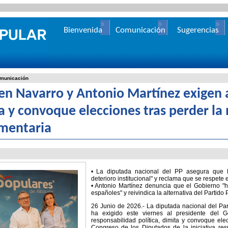
Bienvenida
Comunicación
Sugerencias
municación
n Navarro y Antonio Martínez exigen 
a y convoque elecciones tras perder la
mentaria
• La diputada nacional del PP asegura que E
deterioro institucional" y reclama que se respet
• Antonio Martínez denuncia que el Gobierno "
españoles" y reivindica la alternativa del Partido
26 Junio de 2026.- La diputada nacional del Pa
ha exigido este viernes al presidente del 
responsabilidad política, dimita y convoque ele
Congreso de los Diputados de la iniciativa re