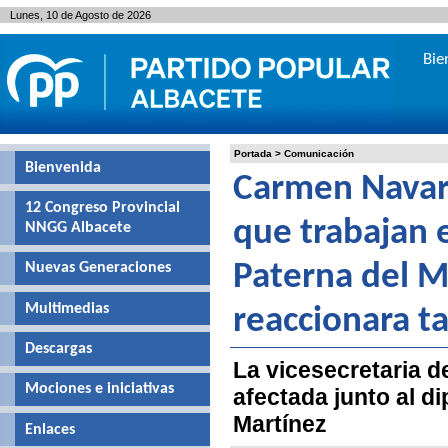
Lunes, 10 de Agosto de 2026
Bie
Portada
>
Comunicación
Bienvenida
Carmen Navarr
12 Congreso Provincial
que trabajan e
NNGG Albacete
Nuevas Generaciones
Paterna del M
Multimedias
reaccionara t
Descargas
La vicesecretaria de
Mociones e iniciativas
afectada junto al d
Martínez
Enlaces