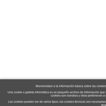
Bienvenida/o a la información básica sobre las cookie
Una cookie o galleta informática es un pequeño archivo de información que 
cookies son nuestras y otras pertenecen a
Las cookies pueden ser de varios tipos: las cookies técnicas son necesaria
ten