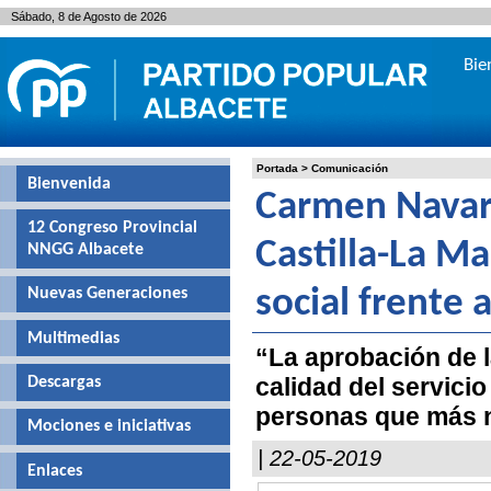
Sábado, 8 de Agosto de 2026
Bie
Portada
>
Comunicación
Bienvenida
Carmen Navar
12 Congreso Provincial
Castilla-La M
NNGG Albacete
Nuevas Generaciones
social frente
Multimedias
“La aprobación de l
calidad del servicio
Descargas
personas que más n
Mociones e iniciativas
| 22-05-2019
Enlaces