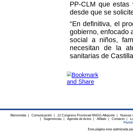
PP-CLM que estas v
desde que se solicit
“En definitiva, el 
gobierno, enfocado a
social a niños, fa
necesitan de la at
sanitarias de Casti
Bienvenida
|
Comunicación
|
12 Congreso Provincial NNGG Albacete
|
Nuevas 
|
Sugerencias
|
Agenda de Actos
|
Afíliate
|
Contacto
|
Lo
Parti
Esta página esta optimizada pa