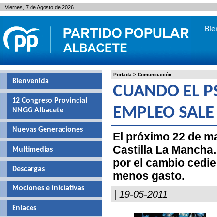
Viernes, 7 de Agosto de 2026
Bie
Portada
>
Comunicación
Bienvenida
CUANDO EL P
12 Congreso Provincial
EMPLEO SALE
NNGG Albacete
Nuevas Generaciones
El próximo 22 de ma
Castilla La Mancha.
Multimedias
por el cambio cedi
Descargas
menos gasto.
Mociones e iniciativas
| 19-05-2011
Enlaces