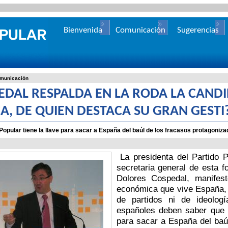
Bienvenida
Comunicación
Sugerencias
municación
EDAL RESPALDA EN LA RODA LA CAND
A, DE QUIEN DESTACA SU GRAN GEST
 Popular tiene la llave para sacar a España del baúl de los fracasos protagoni
La presidenta del Partido P
secretaria general de esta f
Dolores Cospedal, manifest
económica que vive España, 
de partidos ni de ideologí
españoles deben saber que e
para sacar a España del baúl