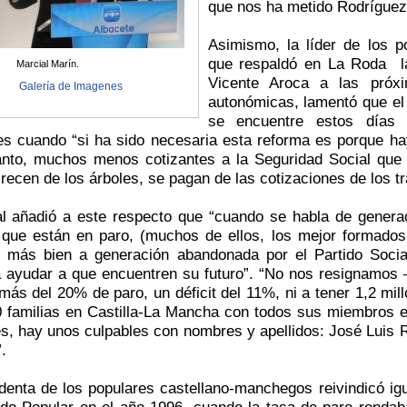
que nos ha metido Rodríguez
Asimismo, la líder de los p
que respaldó en La Roda la 
Marcial Marín.
Vicente Aroca a las próxi
Galería de Imagenes
autonómicas, lamentó que el
se encuentre estos días 
es cuando “si ha sido necesaria esta reforma es porque h
tanto, muchos menos cotizantes a la Seguridad Social que
recen de los árboles, se pagan de las cotizaciones de los t
l añadió a este respecto que “cuando se habla de generac
 que están en paro, (muchos de ellos, los mejor formados 
e más bien a generación abandonada por el Partido Sociali
 ayudar a que encuentren su futuro”. “No nos resignamos 
ás del 20% de paro, un déficit del 11%, ni a tener 1,2 mil
0 familias en Castilla-La Mancha con todos sus miembros 
es, hay unos culpables con nombres y apellidos: José Luis
.
denta de los populares castellano-manchegos reivindicó ig
ido Popular en el año 1996, cuando la tasa de paro rondab