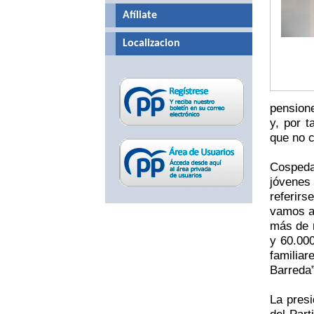
Afíliate
Localizacion
pension
y, por 
que no c
Cospeda
jóvenes
referirs
vamos a
más de m
y 60.00
familiar
Barreda”
La presi
del Part