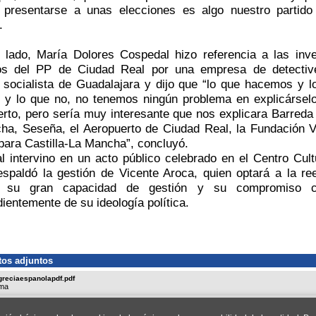
 presentarse a unas elecciones es algo nuestro partid
.
o lado, María Dolores Cospedal hizo referencia a las inve
s del PP de Ciudad Real por una empresa de detectives
l socialista de Guadalajara y dijo que “lo que hacemos y 
 y lo que no, no tenemos ningún problema en explicárselo
ierto, pero sería muy interesante que nos explicara Barreda
ha, Seseña, el Aeropuerto de Ciudad Real, la Fundación Vi
para Castilla-La Mancha”, concluyó.
l intervino en un acto público celebrado en el Centro Cul
espaldó la gestión de Vicente Aroca, quien optará a la re
ó su gran capacidad de gestión y su compromiso c
ientemente de su ideología política.
os adjuntos
greciaespanolapdf.pdf
ma