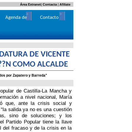
Área Extranet
|
Contacta
|
Afiliate
Agenda de
Contacto
Actos
IDATURA DE VICENTE
I??N COMO ALCALDE
zados por Zapatero y Barreda"
opular de Castilla-La Mancha y
ormación a nivel nacional, María
ó que, ante la crisis social y
“la salida ya no es una cuestión
as, sino de soluciones; y los
l Partido Popular tiene la llave
 del fracaso y de la crisis en la