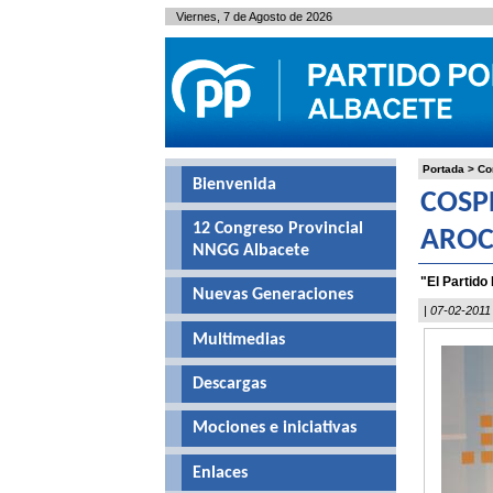
Viernes, 7 de Agosto de 2026
Portada
>
Co
Bienvenida
COSP
12 Congreso Provincial
AROC
NNGG Albacete
"El Partido
Nuevas Generaciones
| 07-02-2011
Multimedias
Descargas
Mociones e iniciativas
Enlaces