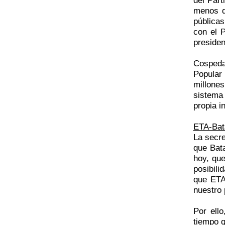
menos d
pública
con el P
presiden
Cospeda
Popular
millone
sistema 
propia i
ETA-Bat
La secre
que Bat
hoy, qu
posibili
que ETA
nuestro 
Por ell
tiempo 