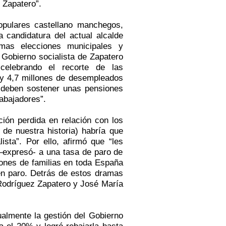
 Zapatero”.
opulares castellano manchegos,
candidatura del actual alcalde
mas elecciones municipales y
 Gobierno socialista de Zapatero
celebrando el recorte de las
ay 4,7 millones de desempleados
 deben sostener unas pensiones
rabajadores”.
ión perdida en relación con los
de nuestra historia) habría que
sta”. Por ello, afirmó que “les
–expresó- a una tasa de paro de
lones de familias en toda España
en paro. Detrás de estos dramas
 Rodríguez Zapatero y José María
ualmente la gestión del Gobierno
a el 20% y logró rebajarla hasta