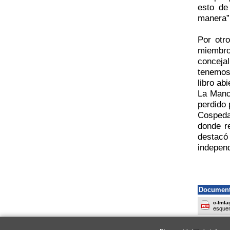
esto de
manera”
Por otr
miembro
conceja
tenemos
libro ab
La Manc
perdido 
Cospeda
donde r
destac
independ
Document
c-lmla
esque