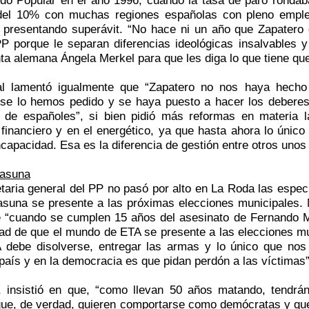
el 10% con muchas regiones españolas con pleno emple
s presentando superávit. “No hace ni un año que Zapatero
P porque le separan diferencias ideológicas insalvables y
ta alemana Ángela Merkel para que les diga lo que tiene que
l lamentó igualmente que “Zapatero no nos haya hecho
 se lo hemos pedido y se haya puesto a hacer los deberes
s de españoles”, si bien pidió más reformas en materia l
financiero y en el energético, ya que hasta ahora lo único
ncapacidad. Esa es la diferencia de gestión entre otros unos 
asuna
taria general del PP no pasó por alto en La Roda las especu
asuna se presente a las próximas elecciones municipales.
e “cuando se cumplen 15 años del asesinato de Fernando M
dad de que el mundo de ETA se presente a las elecciones mu
 debe disolverse, entregar las armas y lo único que nos
país y en la democracia es que pidan perdón a las víctimas”
o, insistió en que, “como llevan 50 años matando, tendr
que, de verdad, quieren comportarse como demócratas y que