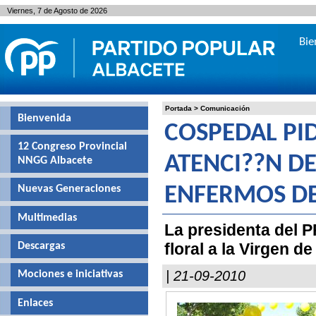
Viernes, 7 de Agosto de 2026
Bie
Portada
>
Comunicación
Bienvenida
COSPEDAL PI
12 Congreso Provincial
ATENCI??N D
NNGG Albacete
Nuevas Generaciones
ENFERMOS DE
Multimedias
La presidenta del P
floral a la Virgen d
Descargas
| 21-09-2010
Mociones e iniciativas
Enlaces