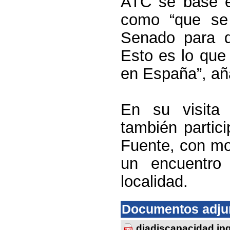
ATC
se base en
como “que se
Senado para q
Esto es lo que
en España”, añ
En su visita
también partici
Fuente
, con mo
un encuentro 
localidad.
Documentos adju
diadiscapacidad.jp