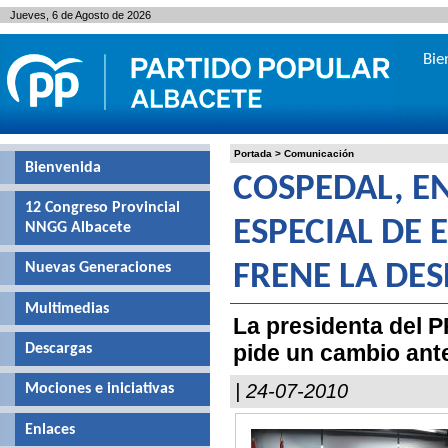
Jueves, 6 de Agosto de 2026
Bie
Portada
>
Comunicación
Bienvenida
COSPEDAL, E
12 Congreso Provincial
ESPECIAL DE 
NNGG Albacete
Nuevas Generaciones
FRENE LA DE
Multimedias
La presidenta del P
pide un cambio ant
Descargas
| 24-07-2010
Mociones e iniciativas
Enlaces