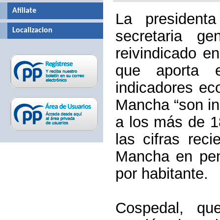
Afíliate
La president
Localizacion
secretaria g
reivindicado e
que aporta e
indicadores ec
Mancha “son ins
a los más de 1
las cifras rec
Mancha en penú
por habitante.
Cospedal, qu