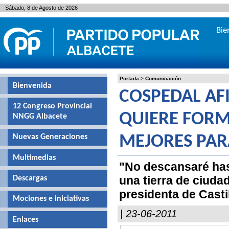
Sábado, 8 de Agosto de 2026
Bie
Portada
>
Comunicación
Bienvenida
COSPEDAL AF
12 Congreso Provincial
QUIERE FORM
NNGG Albacete
Nuevas Generaciones
MEJORES PAR
Multimedias
"No descansaré has
una tierra de ciudad
Descargas
presidenta de Cast
Mociones e iniciativas
| 23-06-2011
Enlaces