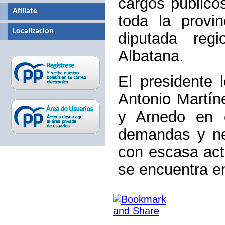
cargos público
Afíliate
toda la provi
Localizacion
diputada reg
Albatana.
El presidente 
Antonio Martí
y Arnedo en e
demandas y ne
con escasa act
se encuentra e