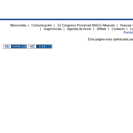
Bienvenida
|
Comunicación
|
12 Congreso Provincial NNGG Albacete
|
Nuevas 
|
Sugerencias
|
Agenda de Actos
|
Afíliate
|
Contacto
|
Lo
Parti
Esta página esta optimizada pa