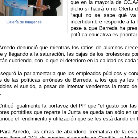
que en la mayoría de CC.AA 
dicho si habrá o no Oferta 
“aquí no se sabe qué va 
incertidumbre responde a la 
Galería de Imagenes
pese a que Barreda ha pres
política educativa es prioritar
Arnedo denunció que mientras los ratios de alumnos crece
le y llegando a la saturación, las bajas de los profesores 
tán cubriendo, con lo que el deterioro en la calidad es cada
seguró la parlamentaria que los empleados públicos y con
 de las políticas erróneas de Barreda, a los que ya les h
ndoles el sueldo, a pesar de intentar vendernos la moto d
.
Criticó igualmente la portavoz del PP que “el gusto por las
res portátiles que reparte
la Junta
se queda tan sólo en un
onoce el rendimiento y utilización que se les está dando en l
Para Arnedo, las cifras de abandono prematura de la esc
que llega al 34% de nuestro alumnado en Castilla-La Manch