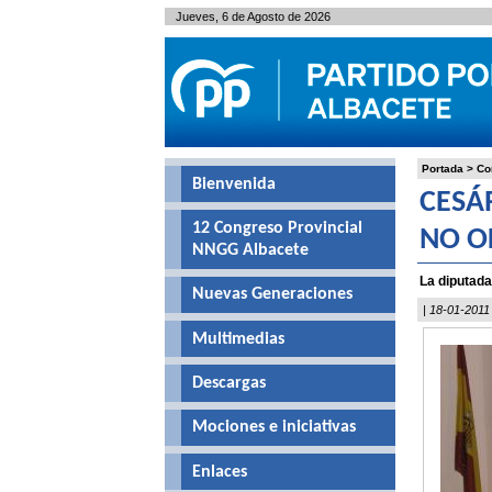
Jueves, 6 de Agosto de 2026
Portada
>
Co
Bienvenida
CESÁ
12 Congreso Provincial
NO O
NNGG Albacete
La diputada
Nuevas Generaciones
| 18-01-2011
Multimedias
Descargas
Mociones e iniciativas
Enlaces