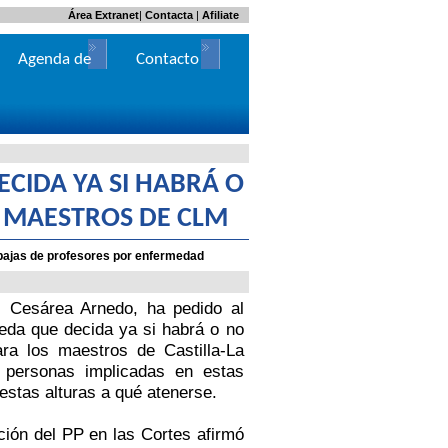
Área Extranet
|
Contacta
|
Afiliate
Agenda de
Contacto
Actos
CIDA YA SI HABRÁ O
S MAESTROS DE CLM
 bajas de profesores por enfermedad
, Cesárea Arnedo, ha pedido al
eda que decida ya si habrá o no
ra los maestros de Castilla-La
personas implicadas en estas
estas alturas a qué atenerse.
ión del PP en las Cortes afirmó