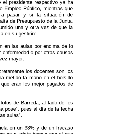
el presidente respectivo ya ha
de Empleo Público, mientras que
a pasar y si la situación de
falta de Presupuesto de
la Junta
,
umido una y otra vez de que la
ia en su gestión”.
n en las aulas por encima de lo
por enfermedad o por otras causas
 vez mayor.
cretamente los docentes son los
a metido la mano en el bolsillo
e que eran los mejor pagados de
 fotos de Barreda, al lado de los
a pose”, pues al día de la fecha
as aulas”.
uela en un 38% y de un fracaso
a es el triste bagaje con el que