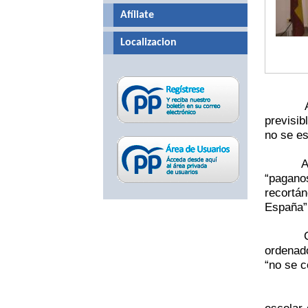
Afíliate
Localizacion
previsib
no se es
A
“paganos
recortá
España”
ordenado
“no se c
escolar 