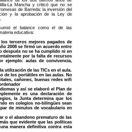
tilla-La Mancha y criticó que no se
omesas de Barreda: la inversión del
ción y la aprobación de la Ley de
.
ió el balance como el de las
ateria educativa:
 los terceros mejores pagados de
año 2008 se firmó un acuerdo entre
ño después no se ha cumplido ni en
talmente por la falta de recursos
 ejemplo: aulas de convivencia,
ilización de las TICs en el aula.
 de los portátiles en las aulas. No
tales, cañones, buenas redes wifi
 ordenador
mas y así se elaboró el Plan de
implemente es una declaración de
egios, la Junta determina que los
ndo en colegios no-bilingües sean
n par de minutos de vocabulario en
o el abandono prematuro de las
más que evidente que las políticas
una manera definitiva contra esta