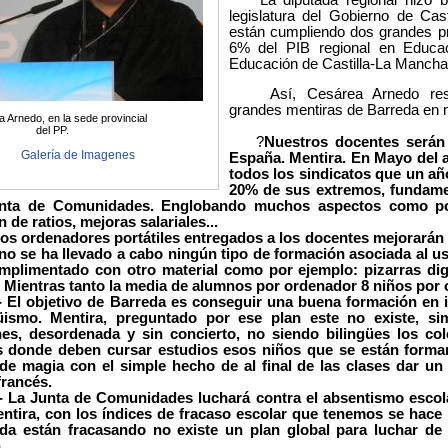
legislatura del Gobierno de Cas
están cumpliendo dos grandes pr
6% del PIB regional en Educa
Educación de Castilla-La Mancha
Así, Cesárea Arnedo resum
grandes mentiras de Barreda en m
 Arnedo, en la sede provincial
del PP.
?
Nuestros docentes serán
Galería de Imagenes
España. Mentira. En Mayo del 
todos los sindicatos que un a
20% de sus extremos, fundamen
unta de Comunidades. Englobando muchos aspectos como por
 de ratios, mejoras salariales...
enadores portátiles entregados a los docentes mejorarán la ut
no se ha llevado a cabo ningún tipo de formación asociada al uso
mplimentado con otro material como por ejemplo: pizarras digi
?. Mientras tanto la media de alumnos por ordenador 8 niños por
etivo de Barreda es conseguir una buena formación en idio
güismo. Mentira, preguntado por ese plan este no existe, s
nes, desordenada y sin concierto, no siendo bilingües los col
os donde deben cursar estudios esos niños que se están forma
 de magia con el simple hecho de al final de las clases dar u
francés.
nta de Comunidades luchará contra el absentismo escolar 
entira, con los índices de fracaso escolar que tenemos se hace 
da están fracasando no existe un plan global para luchar de 
.