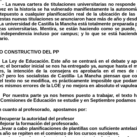
va cartera de titulaciones universitarias no responde a un
ez en la historia se ha vulnerado manifiestamente la autonomía u
tepuesto a cualquier planificación real de la ubicación de las 
stas nuevas titulaciones se anunciaron hace más de año y desd
versidad de Castilla la Mancha está totalmente preparada pa
as universitarias. Mentira, se están haciendo como se puede, 
independencia incluso por campus; y lo que se está haciendo
ario.
O CONSTRUCTIVO DEL PP
de Educación. Este año se centrará en el debate y aprob
n; el borrador inicial se nos ha entregado ya, aunque hasta el 
es, la intención de la consejera es aprobarla en el mes de
? pero los socialistas de Castilla- La Mancha piensan que c
 el texto no se modifica, es prácticamente imposible que poda
los mismos errores de la LOE y no mejora en absoluto el vapulea
stra parte ya nos hemos puesto a trabajar, el texto ha s
s Comisiones de Educación se estudie y en Septiembre podamos e
to al profesorado, apostamos por:
erar la autoridad del profesor
ar la formación del profesorado.
 a cabo planificaciones de plantillas con suficiente ante
a año se repiten en el comienzo de los cursos escolares.