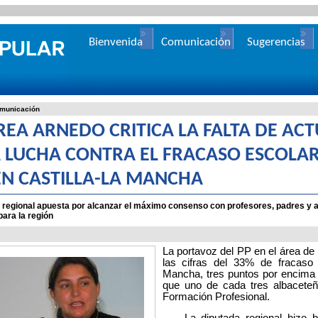
Bienvenida
Comunicación
Sugerencias
municación
REA ARNEDO CRITICA LA FALTA DE AC
A LUCHA CONTRA EL FRACASO ESCOLAR
EN CASTILLA-LA MANCHA
 regional apuesta por alcanzar el máximo consenso con profesores, padres y a
ara la región
La portavoz del PP en el área d
las cifras del 33% de fracaso
Mancha, tres puntos por encima d
que uno de cada tres albaceteño
Formación Profesional.
La diputada regional hizo ba