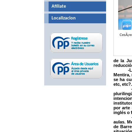
Afíliate
Localizacion
CesÃ¡rea
de la J
reducción
-Los ord
Mentira, 
se ha cu
etc, etc
- El obj
plurilin
intencio
institut
por arte
inglés o 
- La Ju
aulas. M
de Barre
situación