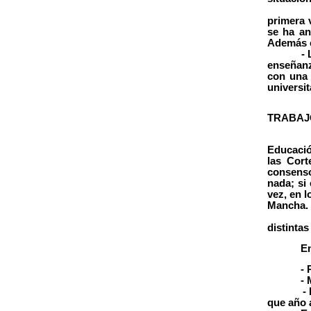
- La nue
primera v
se ha an
Además e
- La uni
enseñanz
con una 
universit
TRABAJ
La Ley 
Educació
las Cort
consenso
nada; si
vez, en 
Mancha.
Por nue
distinta
En cuan
- Recup
- Mejor
- Llevar
que año 