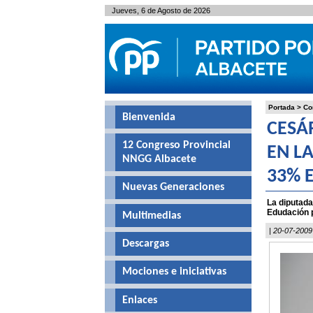
Jueves, 6 de Agosto de 2026
Portada
>
Co
Bienvenida
CESÁ
12 Congreso Provincial
EN L
NNGG Albacete
33% 
Nuevas Generaciones
La diputada
Edudación p
Multimedias
| 20-07-2009
Descargas
Mociones e iniciativas
Enlaces