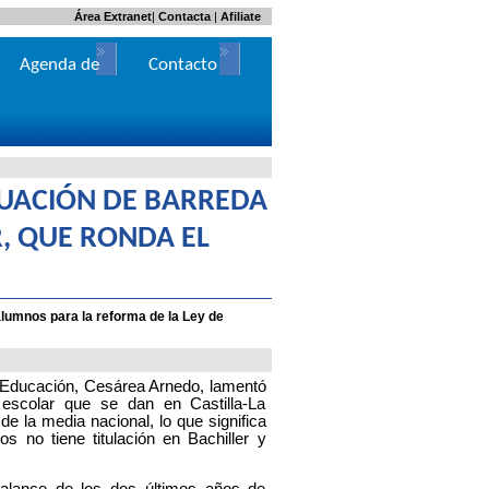
Área Extranet
|
Contacta
|
Afiliate
Agenda de
Contacto
Actos
TUACIÓN DE BARREDA
, QUE RONDA EL
lumnos para la reforma de la Ley de
e Educación, Cesárea Arnedo, lamentó
 escolar que se dan en Castilla-La
e la media nacional, lo que significa
s no tiene titulación en Bachiller y
lance de los dos últimos años de