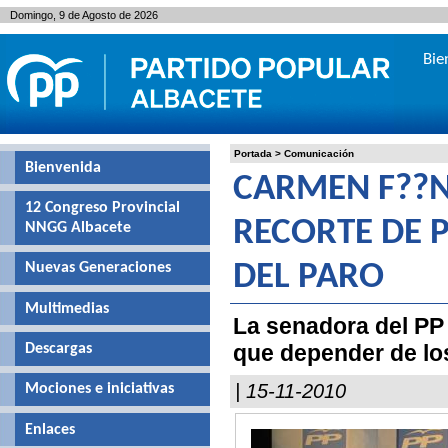
Domingo, 9 de Agosto de 2026
Bie
Portada
>
Comunicación
Bienvenida
CARMEN F??N
12 Congreso Provincial
RECORTE DE P
NNGG Albacete
Nuevas Generaciones
DEL PARO
Multimedias
La senadora del PP
que depender de los
Descargas
| 15-11-2010
Mociones e iniciativas
Enlaces