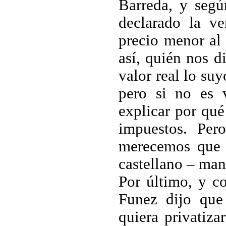
Barreda, y segú
declarado la v
precio menor al 
así, quién nos d
valor real lo su
pero si no es 
explicar por qué
impuestos. Per
merecemos que B
castellano – ma
Por último, y c
Funez dijo que
quiera privatiza