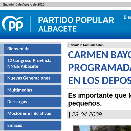
Sábado, 8 de Agosto de 2026
Bie
Portada
>
Comunicación
Bienvenida
CARMEN BAYO
12 Congreso Provincial
PROGRAMADAS
NNGG Albacete
Nuevas Generaciones
EN LOS DEPOS
Multimedias
Es importante que 
pequeños.
Descargas
| 23-04-2009
Mociones e iniciativas
Enlaces