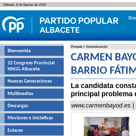
Sábado, 8 de Agosto de 2026
Bie
Portada
>
Comunicación
Bienvenida
CARMEN BAYO
12 Congreso Provincial
BARRIO FÁTI
NNGG Albacete
Nuevas Generaciones
La candidata consta
principal problema 
Multimedias
www.carmenbayod.es | 
Descargas
Mociones e iniciativas
Enlaces