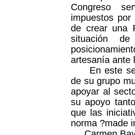
Congreso ser
impuestos por 
de crear una F
situación d
posicionamien
artesanía ante 
En este sent
de su grupo mun
apoyar al sect
su apoyo tanto
que las iniciat
norma ?made in?
Carmen Bayod