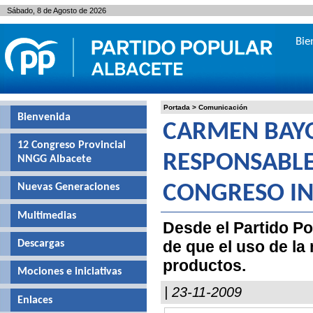
Sábado, 8 de Agosto de 2026
Bie
Portada
>
Comunicación
Bienvenida
CARMEN BAYO
12 Congreso Provincial
RESPONSABLES
NNGG Albacete
Nuevas Generaciones
CONGRESO IN
Multimedias
Desde el Partido Po
de que el uso de la
Descargas
productos.
Mociones e iniciativas
| 23-11-2009
Enlaces