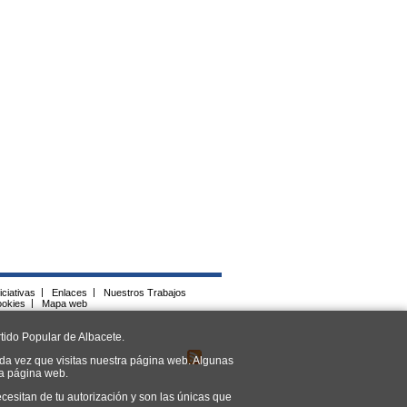
iciativas
|
Enlaces
|
Nuestros Trabajos
ookies
|
Mapa web
tido Popular de Albacete.
da vez que visitas nuestra página web. Algunas
ra página web.
cesitan de tu autorización y son las únicas que