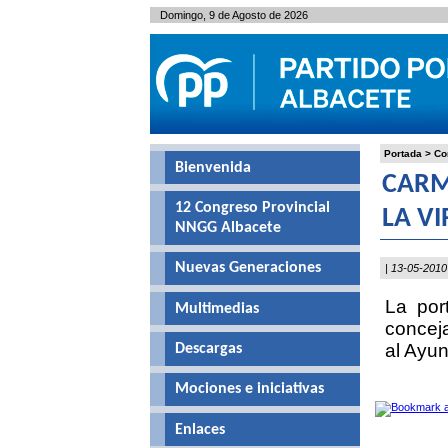
Domingo, 9 de Agosto de 2026
Portada
>
Co
Bienvenida
CARM
12 Congreso Provincial
LA V
NNGG Albacete
Nuevas Generaciones
| 13-05-2010
La por
Multimedias
conceja
al Ayun
Descargas
Mociones e iniciativas
Enlaces