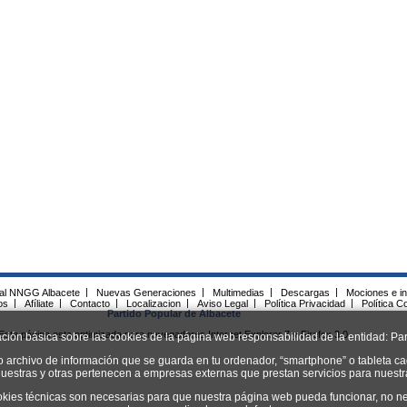
ial NNGG Albacete
|
Nuevas Generaciones
|
Multimedias
|
Descargas
|
Mociones e in
os
|
Afíliate
|
Contacto
|
Localizacion
|
Aviso Legal
|
Política Privacidad
|
Política C
Partido Popular de Albacete
Esta página esta optimizada para navegadores Internet Explorer 7 y Firefox 3.0.
ación básica sobre las cookies de la página web responsabilidad de la entidad: Par
o archivo de información que se guarda en tu ordenador, “smartphone” o tableta ca
uestras y otras pertenecen a empresas externas que prestan servicios para nuest
okies técnicas son necesarias para que nuestra página web pueda funcionar, no ne