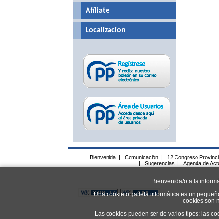
Afíliate
Localizacion
Bienvenida
|
Comunicación
|
12 Congreso Provinc
|
Sugerencias
|
Agenda de Act
Bienvenida/o a la inform
Una cookie o galleta informática es un pequeñ
cookies son n
Las cookies pueden ser de varios tipos: las co