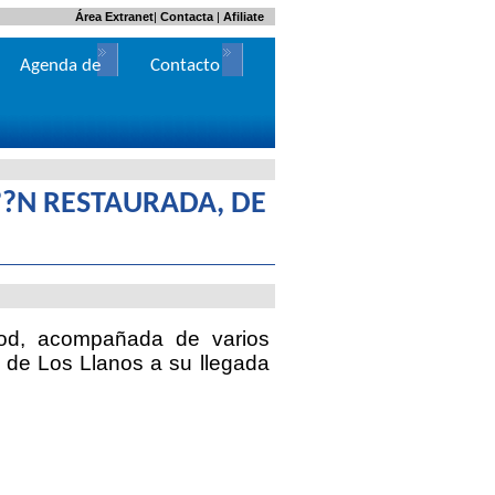
Área Extranet
|
Contacta
|
Afiliate
Agenda de
Contacto
Actos
??N RESTAURADA, DE
yod, acompañada de varios
de Los Llanos a su llegada
.