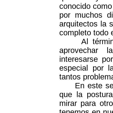
conocido como ?
por muchos di
arquitectos la s
completo todo e
Al término d
aprovechar l
interesarse po
especial por l
tantos problem
En este senti
que la postur
mirar para otr
tenemos en nue