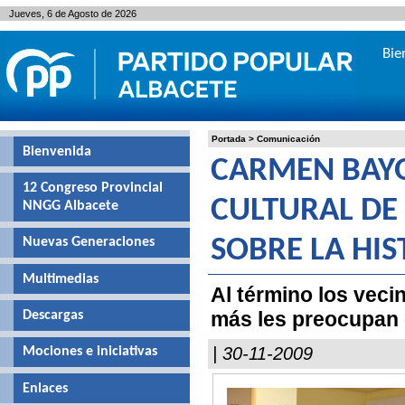
Jueves, 6 de Agosto de 2026
Bie
Portada
>
Comunicación
Bienvenida
CARMEN BAYO
12 Congreso Provincial
CULTURAL DE
NNGG Albacete
Nuevas Generaciones
SOBRE LA HIS
Multimedias
Al término los vec
más les preocupan c
Descargas
| 30-11-2009
Mociones e iniciativas
Enlaces